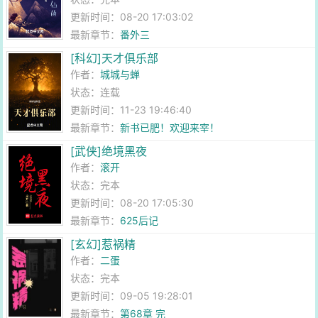
更新时间：08-20 17:03:02
最新章节：
番外三
[科幻]天才俱乐部
作者：
城城与蝉
状态：连载
更新时间：11-23 19:46:40
最新章节：
新书已肥！欢迎来宰！
[武侠]绝境黑夜
作者：
滚开
状态：完本
更新时间：08-20 17:05:30
最新章节：
625后记
[玄幻]惹祸精
作者：
二蛋
状态：完本
更新时间：09-05 19:28:01
最新章节：
第68章 完