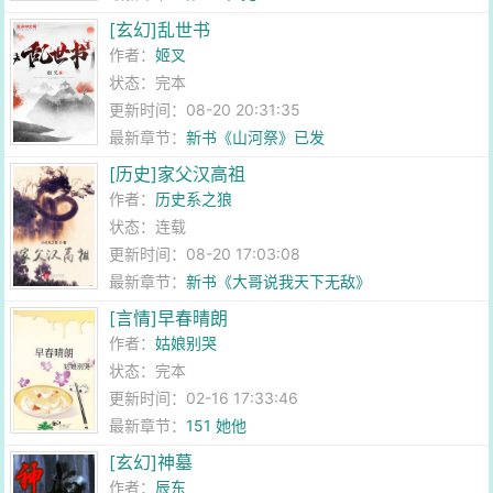
[玄幻]乱世书
作者：
姬叉
状态：完本
更新时间：08-20 20:31:35
最新章节：
新书《山河祭》已发
[历史]家父汉高祖
作者：
历史系之狼
状态：连载
更新时间：08-20 17:03:08
最新章节：
新书《大哥说我天下无敌》
[言情]早春晴朗
作者：
姑娘别哭
状态：完本
更新时间：02-16 17:33:46
最新章节：
151 她他
[玄幻]神墓
作者：
辰东