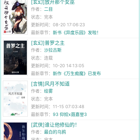
[玄幻]放开那个女巫
作者：
二目
状态：完本
更新时间：08-20 17:06:23
最新章节：
新书《异度乐园》发啦！
[玄幻]普罗之主
作者：
沙拉古斯
状态：连载
更新时间：10-20 14:13:05
最新章节：
新作《万生痴魔》已发布
[言情]风月不知道
作者：
绘雾
状态：完本
更新时间：11-15 07:03:48
最新章节：
93 仰姣x聂嘉誉3
[武侠]谁让他修仙的！
作者：
最白的乌鸦
状态：完本