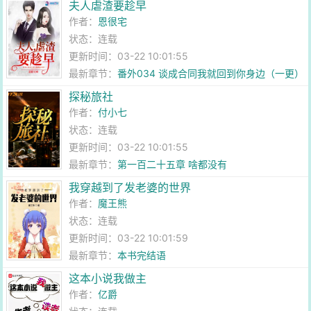
夫人虐渣要趁早
作者：
恩很宅
状态：连载
更新时间：03-22 10:01:55
最新章节：
番外034 谈成合同我就回到你身边（一更）
探秘旅社
作者：
付小七
状态：连载
更新时间：03-22 10:01:55
最新章节：
第一百二十五章 啥都没有
我穿越到了发老婆的世界
作者：
魔王熊
状态：连载
更新时间：03-22 10:01:59
最新章节：
本书完结语
这本小说我做主
作者：
亿爵