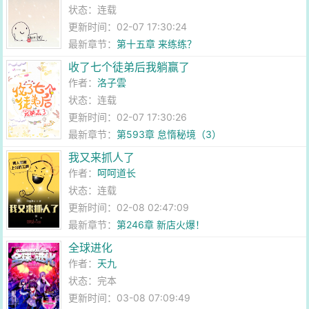
状态：连载
更新时间：02-07 17:30:24
最新章节：
第十五章 来练练？
收了七个徒弟后我躺赢了
作者：
洛子雲
状态：连载
更新时间：02-07 17:30:26
最新章节：
第593章 怠惰秘境（3）
我又来抓人了
作者：
呵呵道长
状态：连载
更新时间：02-08 02:47:09
最新章节：
第246章 新店火爆！
全球进化
作者：
天九
状态：完本
更新时间：03-08 07:09:49