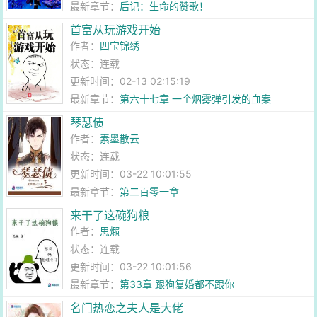
最新章节：
后记：生命的赞歌！
首富从玩游戏开始
作者：
四宝锦绣
状态：连载
更新时间：02-13 02:15:19
最新章节：
第六十七章 一个烟雾弹引发的血案
琴瑟债
作者：
素墨散云
状态：连载
更新时间：03-22 10:01:55
最新章节：
第二百零一章
来干了这碗狗粮
作者：
思燳
状态：连载
更新时间：03-22 10:01:56
最新章节：
第33章 跟狗复婚都不跟你
名门热恋之夫人是大佬