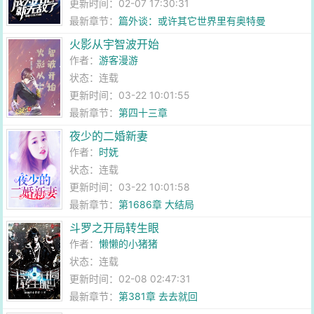
更新时间：02-07 17:30:31
最新章节：
篇外谈：或许其它世界里有奥特曼
火影从宇智波开始
作者：
游客漫游
状态：连载
更新时间：03-22 10:01:55
最新章节：
第四十三章
夜少的二婚新妻
作者：
时妩
状态：连载
更新时间：03-22 10:01:58
最新章节：
第1686章 大结局
斗罗之开局转生眼
作者：
懒懒的小猪猪
状态：连载
更新时间：02-08 02:47:31
最新章节：
第381章 去去就回