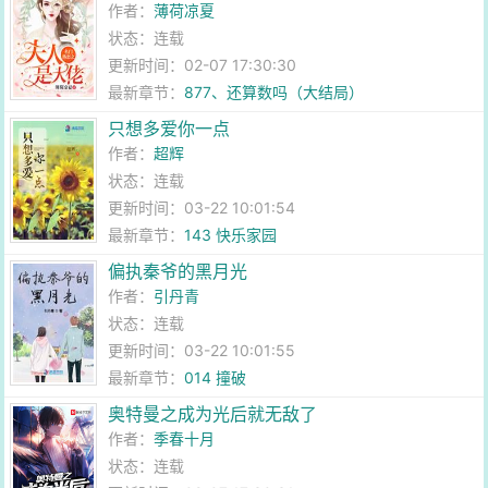
作者：
薄荷凉夏
状态：连载
更新时间：02-07 17:30:30
最新章节：
877、还算数吗（大结局）
只想多爱你一点
作者：
超辉
状态：连载
更新时间：03-22 10:01:54
最新章节：
143 快乐家园
偏执秦爷的黑月光
作者：
引丹青
状态：连载
更新时间：03-22 10:01:55
最新章节：
014 撞破
奥特曼之成为光后就无敌了
作者：
季春十月
状态：连载