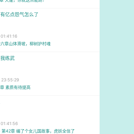
役有亿点怨气怎么了
门
1:41:16
十六章山体滑坡，柳树护村魂
仙我练武
驴
3:55:29
9章 素质有待提高
王
1:41:56
 第42章 编了个女儿国故事，虎妖全信了