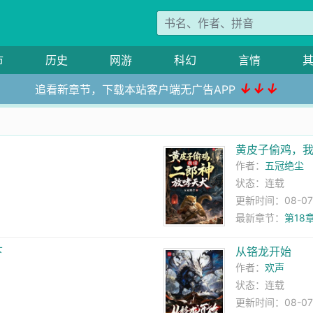
市
历史
网游
科幻
言情
↓↓↓
追看新章节，下载本站客户端无广告APP
黄皮子偷鸡，
作者：
五冠绝尘
状态：连载
更新时间：08-07 2
最新章节：
第18
下
从铬龙开始
作者：
欢声
状态：连载
更新时间：08-07 0