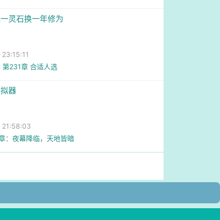
我一灵石换一年修为
3:15:11
 第231章 合适人选
模拟器
1:58:03
9章：夜幕降临，天地皆暗