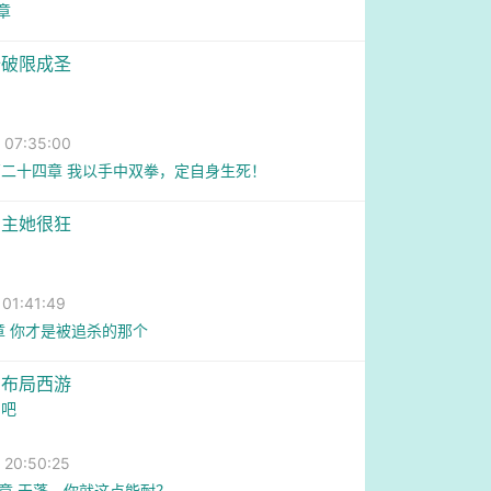
章
始破限成圣
07:35:00
二十四章 我以手中双拳，定自身生死！
宗主她很狂
1:41:49
章 你才是被追杀的那个
，布局西游
到吧
0:50:25
5章 天蓬，你就这点能耐？