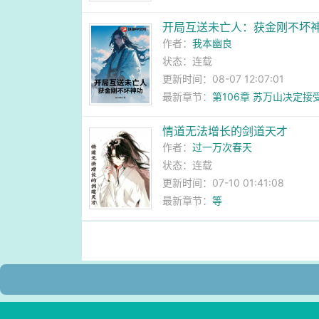
开局互送未亡人：获金刚不坏
作者：
我本幽良
状态：连载
更新时间：08-07 12:07:01
最新章节：
第106章 苏万山决定接
情道无法增长的剑道天才
作者：
过一万次春天
状态：连载
更新时间：07-10 01:41:08
最新章节：
等