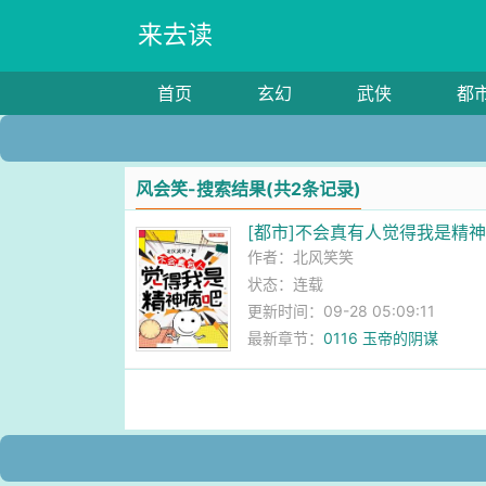
来去读
首页
玄幻
武侠
都
风会笑-搜索结果(共2条记录)
[都市]不会真有人觉得我是精
作者：
北风笑笑
状态：连载
更新时间：09-28 05:09:11
最新章节：
0116 玉帝的阴谋