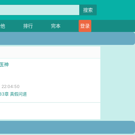
搜索
其他
排行
完本
登录
品医神
22:04:50
883章 真假问道