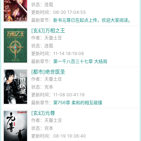
状态：连载
更新时间：08-20 17:04:55
最新章节：
新书元尊已在起点上传，欢迎大家阅读。
[玄幻]万相之王
作者：
天蚕土豆
状态：连载
更新时间：11-14 18:19:08
最新章节：
第一千八百三十七章 大结局
[都市]绝世医圣
作者：
天蚕土豆
状态：完本
更新时间：11-08 00:41:19
最新章节：
第756章 柔和的相互碰撞
[玄幻]元尊
作者：
天蚕土豆
状态：完本
更新时间：08-19 19:36:40