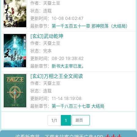
作者：
天蚕土豆
状态：连载
更新时间：10-08 04:02:47
最新章节：
第一千五百五十一章 邪神陨落（大结局）
[玄幻]武动乾坤
作者：
天蚕土豆
状态：完本
更新时间：08-20 19:38:42
最新章节：
新书大主宰已发。
[玄幻]万相之王全文阅读
作者：
天蚕土豆
状态：连载
更新时间：11-14 18:19:08
最新章节：
第一千八百三十七章 大结局
1/1
1
↓↓↓