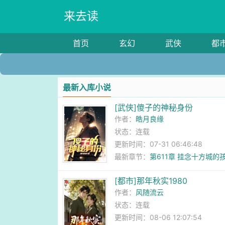
来去读
首页
玄幻
武侠
都
最新入库小说
[武侠]傻子的神秘身份
作者：
皓月良缘
状态：连载
更新时间：07-31 06:46:48
最新章节：
第611章 挂念十方城
[都市]那年秋实1980
作者：
风随流云
状态：连载
更新时间：08-06 12:07:54