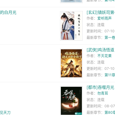
妻的白月光
[玄幻]镇妖司
作者：
爱听雨声
状态：连载
更新时间：07-10 0
最新章节：
第一卷
[武侠]鸡汤悟
作者：
不灭花果
状态：连载
更新时间：07-10 0
最新章节：
第11
[都市]吞噬月光
作者：
勿青耳
状态：连载
更新时间：08-07 0
终见天刀
最新章节：
第80