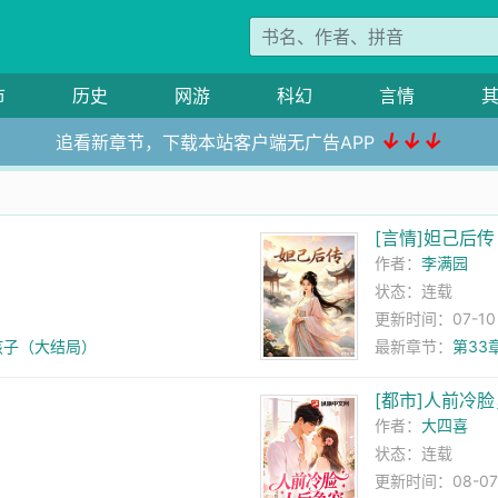
市
历史
网游
科幻
言情
↓↓↓
追看新章节，下载本站客户端无广告APP
[言情]妲己后传
作者：
李满园
状态：连载
更新时间：07-10 0
的孩子（大结局）
最新章节：
第33
[都市]人前冷
作者：
大四喜
状态：连载
更新时间：08-07 0