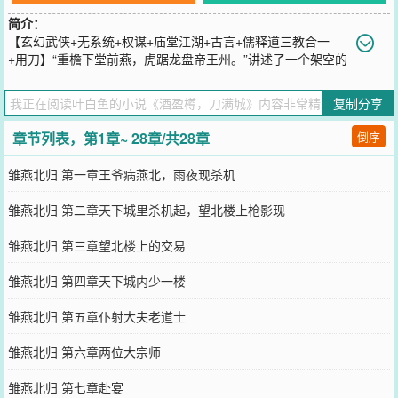
简介：
【玄幻武侠+无系统+权谋+庙堂江湖+古言+儒释道三教合一
+用刀】“重檐下堂前燕，虎踞龙盘帝王州。”讲述了一个架空的
世界。春秋国战后，燕北世子在波谲云诡的庙堂和快意恩仇的江湖之
中，一路逆流而上，从一只小小的堂前燕，直至成为扶摇直上九万里
复制分享
的燕北王。“狗皇帝听好了！本世子今天就告诉这天下，燕北从不缺慷
慨悲歌之士！”
章节列表，第1章~ 28章/共28章
倒序
您要是觉得《
酒盈樽，刀满城
》还不错的话请不要忘记向您QQ群和微
博微信里的朋友推荐哦！
雏燕北归 第一章王爷病燕北，雨夜现杀机
雏燕北归 第二章天下城里杀机起，望北楼上枪影现
雏燕北归 第三章望北楼上的交易
雏燕北归 第四章天下城内少一楼
雏燕北归 第五章仆射大夫老道士
雏燕北归 第六章两位大宗师
雏燕北归 第七章赴宴