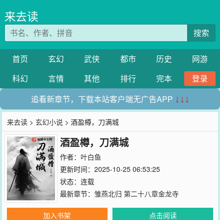
来去读
搜索
首页
玄幻
武侠
都市
历史
网游
科幻
言情
其他
排行
完本
登录
追看新章节，下载本站客户端无广告APP
↓↓↓
来去读
>
玄幻小说
> 酒盈樽，刀满城
酒盈樽，刀满城
作者：
叶白鱼
更新时间：2025-10-25 06:53:25
状态：连载
最新章节：
雏燕北归 第二十八章金龙寺
加入书架
点击阅读