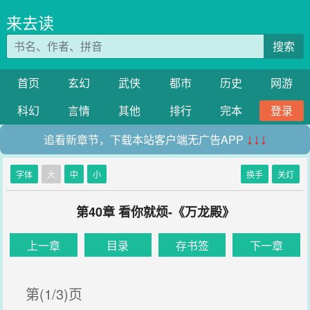
来去读
搜索
首页
玄幻
武侠
都市
历史
网游
科幻
言情
其他
排行
完本
登录
追看新章节，下载本站客户端无广告APP
↓↓↓
字体
大
中
小
换手
关灯
第40章 看你就烦-《万龙殿》
上一章
目录
存书签
下一章
第(1/3)页