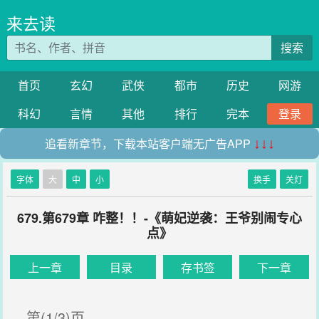
来去读
搜索
首页
玄幻
武侠
都市
历史
网游
科幻
言情
其他
排行
完本
登录
追看新章节，下载本站客户端无广告APP
↓↓↓
字体
大
中
小
换手
关灯
679.第679章 咋整！！-《萌妃逆袭：王爷别闹专心
点》
上一章
目录
存书签
下一章
第(1/3)页