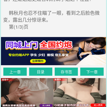
韩秋月也忍不住瞄了一眼，看到之后脸色微
变，露出几分惊讶来。
第(1/3)页
上一章
目录
存书签
下一章