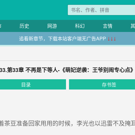
市
历史
网游
科幻
言情
追看新章节，下载本站客户端无广告APP
↓↓↓
33.第33章 不再是下等人-《萌妃逆袭：王爷别闹专心点
目录
存书签
茶豆准备回家用用的时候，李光也以迅雷不及掩耳