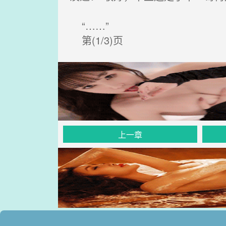
“……”
第(1/3)页
上一章