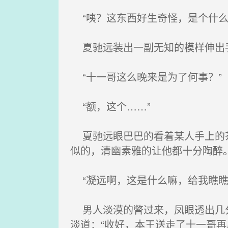
“咦？这东西好生奇怪，是个什么
夏驰远装出一副无知的模样伸出
“十一哥这么晚来是为了何事？”
“额，这个……”
夏驰远眼巴巴的看着某人手上的茶
似的，清幽素雅的让他都十分陶醉
“凝远啊，这是什么嘛，给我瞧瞧
男人淡漠的瞥过来，凤眼透出几分
淡道：“收好，本王送走了十一哥再