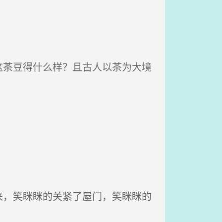
茶豆得什么样？且古人以茶为大境
，笑眯眯的关紧了屋门，笑眯眯的