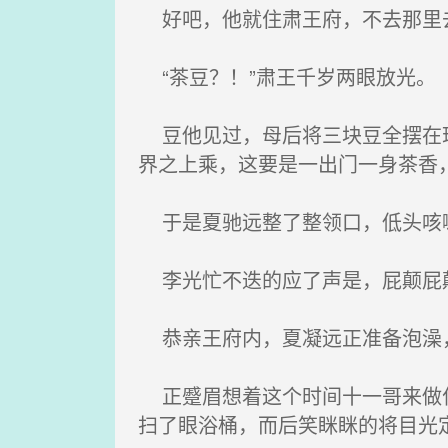
好吧，他就住肃王府，不去那里
“茶豆？！”肃王千岁两眼放光。
豆他见过，母后将三块豆全摆在珍
界之上乘，这要是一出门一身茶香
于是夏驰远整了整领口，低头咳嗽
李光忙不迭的应了声是，屁颠屁
恭亲王府内，夏凝远正准备泡澡，
正蹙眉想着这个时间十一哥来做什
扫了眼浴桶，而后笑眯眯的将目光