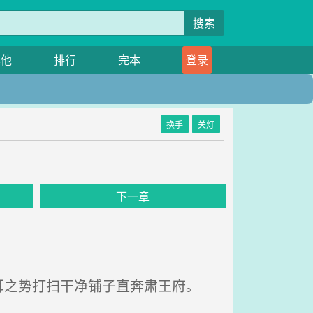
搜索
其他
排行
完本
登录
换手
关灯
》
下一章
之势打扫干净铺子直奔肃王府。