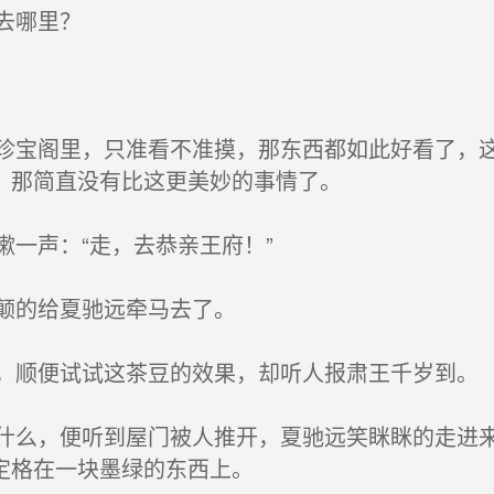
去哪里？
宝阁里，只准看不准摸，那东西都如此好看了，这
，那简直没有比这更美妙的事情了。
一声：“走，去恭亲王府！”
颠的给夏驰远牵马去了。
顺便试试这茶豆的效果，却听人报肃王千岁到。
么，便听到屋门被人推开，夏驰远笑眯眯的走进来
定格在一块墨绿的东西上。