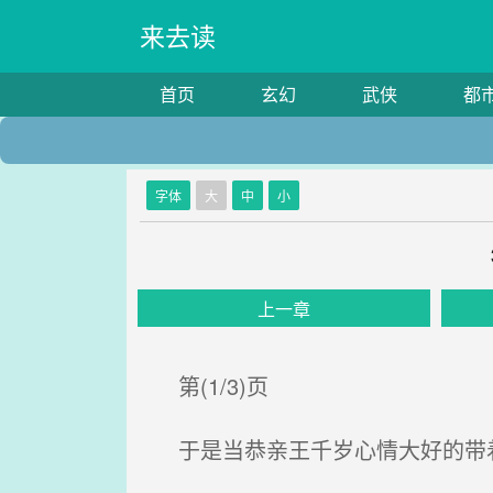
来去读
首页
玄幻
武侠
都
字体
大
中
小
上一章
第(1/3)页
于是当恭亲王千岁心情大好的带着