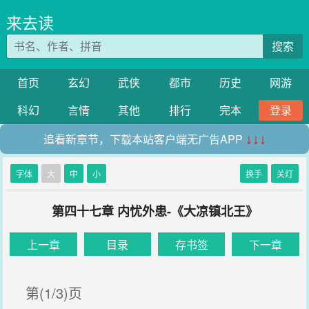
来去读
搜索
首页
玄幻
武侠
都市
历史
网游
科幻
言情
其他
排行
完本
登录
追看新章节，下载本站客户端无广告APP
↓↓↓
字体
大
中
小
换手
关灯
第四十七章 内忧外患-《大凉镇北王》
上一章
目录
存书签
下一章
第(1/3)页