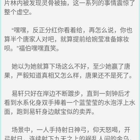
片林内被发现灵骨被抽，这一系列的事情震惊了
整个虚空。
“嘿嘿，反正分红你看着给，再怎么说，你也
算半个唐家人对吧，就算提前给婉莹准备嫁妆
呗。”福伯嘿嘿直笑。
她以为她就算下场这么不好，至少她赢了唐
果，严毅知道真相又怎么样，唐果还不是死了。
易轩只好在岸边不断踱步，直到一刻钟后才
看到水系化身双手捧着一个蓝莹莹的水泡浮上水
面，跑到易轩身边献宝似的卖弄。
场景中，一人手持射日神弓，仰天怒喝，开
弓射日，连续射下九天之上的祸乱人间的金乌，