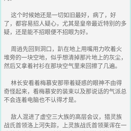
这个时候她还是一切如旧最好，病了，好
了，都容易招人疑心，尤其是皇帝最近特别的多
疑，还是能不招眼便不招眼为好。
周逍先回到洞口，趴在地上用嘴用力吹着火
堆旁的一块空地，似乎想清掉那片地上的灰尘，
然后又拿着衬衫在那块空气里来回擦了几遍。
林长安看着梅慕安那带着疑惑的眼神不由得
奇怪起来，看梅慕安的装束以及那说话的气派总
不会连着电脑也不认得才是。
敌人混进了虚空三大族的高层会议，猎灵族
战氏首领洛上河失踪，上灵族战氏首领莱诨在一