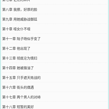
第八章 我擦，好厚的脸
第九章 用她威胁战御廷
第十章 哑女仆不哑
第十一章 陆子旸似乎变了
第十二章 他出现了
第十三章 彻底沦为情妇
第十四章 她被揩油了
第十五章 只手遮天姓战的
第十六章 街头的偶遇
第十七章 两个男人的对峙
第十八章 短暂的美好