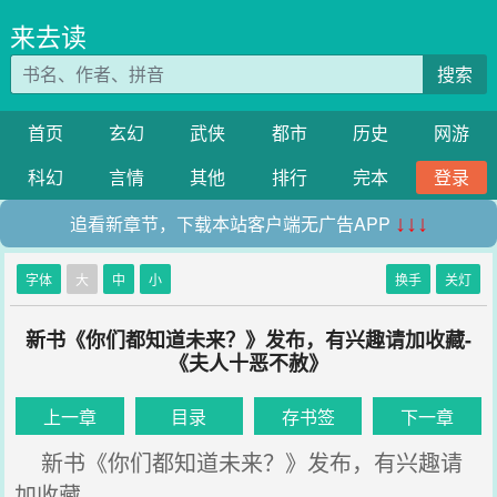
来去读
搜索
首页
玄幻
武侠
都市
历史
网游
科幻
言情
其他
排行
完本
登录
追看新章节，下载本站客户端无广告APP
↓↓↓
字体
大
中
小
换手
关灯
新书《你们都知道未来？》发布，有兴趣请加收藏-
《夫人十恶不赦》
上一章
目录
存书签
下一章
新书《你们都知道未来？》发布，有兴趣请
加收藏。