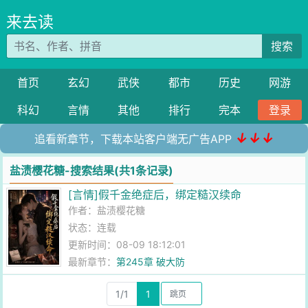
来去读
搜索
首页
玄幻
武侠
都市
历史
网游
科幻
言情
其他
排行
完本
登录
↓↓↓
追看新章节，下载本站客户端无广告APP
盐渍樱花糖-搜索结果(共1条记录)
[言情]假千金绝症后，绑定糙汉续命
作者：
盐渍樱花糖
状态：连载
更新时间：08-09 18:12:01
最新章节：
第245章 破大防
1/1
1