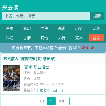
来去读
搜索
首页
玄幻
武侠
都市
历史
网游
科幻
言情
其他
排行
完本
登录
↓↓↓
追看新章节，下载本站客户端无广告APP
玄云散人-搜索结果(共1条记录)
[都市]职业道士
作者：
玄云散人
状态：连载
更新时间：09-25 02:46:31
最新章节：
第七章 有活干了
1/1
1