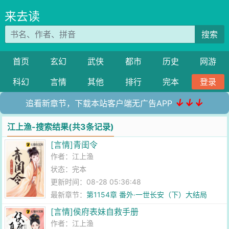
来去读
搜索
首页
玄幻
武侠
都市
历史
网游
科幻
言情
其他
排行
完本
登录
↓↓↓
追看新章节，下载本站客户端无广告APP
江上渔-搜索结果(共3条记录)
[言情]青闺令
作者：
江上渔
状态：完本
更新时间：08-28 05:36:48
最新章节：
第1154章 番外·一世长安（下）大结局
[言情]侯府表妹自救手册
作者：
江上渔