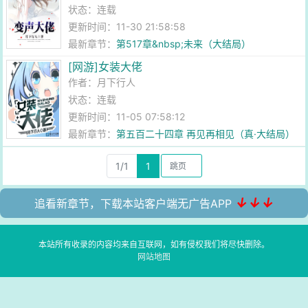
状态：连载
更新时间：11-30 21:58:58
最新章节：
第517章&nbsp;未来（大结局）
[网游]女装大佬
作者：
月下行人
状态：连载
更新时间：11-05 07:58:12
最新章节：
第五百二十四章 再见再相见（真·大结局）
1/1
1
↓↓↓
追看新章节，下载本站客户端无广告APP
本站所有收录的内容均来自互联网，如有侵权我们将尽快删除。
网站地图