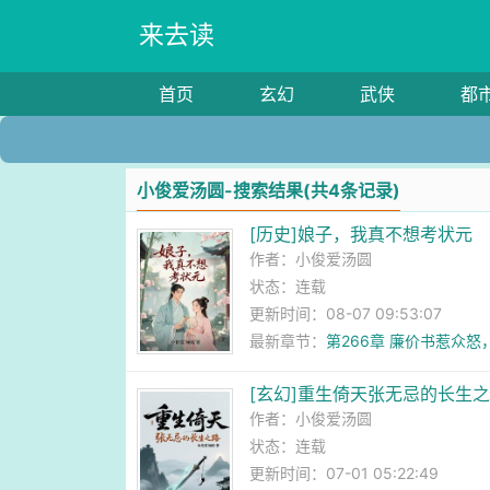
来去读
首页
玄幻
武侠
都
小俊爱汤圆-搜索结果(共4条记录)
[历史]娘子，我真不想考状元
作者：
小俊爱汤圆
状态：连载
更新时间：08-07 09:53:07
最新章节：
第266章 廉价书惹众
[玄幻]重生倚天张无忌的长生
作者：
小俊爱汤圆
状态：连载
更新时间：07-01 05:22:49