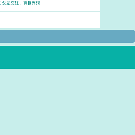
章 父辈交锋，真相浮现