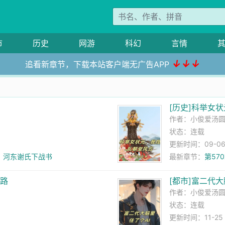
市
历史
网游
科幻
言情
↓↓↓
追看新章节，下载本站客户端无广告APP
[历史]科举女
作者：
小俊爱汤
状态：连载
更新时间：09-06 1
怒，河东谢氏下战书
最新章节：
第57
之路
[都市]富二代大
作者：
小俊爱汤
状态：连载
更新时间：11-25 2