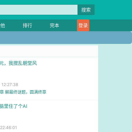
搜索
其他
排行
完本
登录
状元，我搅乱朝堂风
圆
2:27:38
0章 解最终谜题，圆满终章
脑里住了个AI
圆
2:46:01