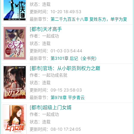
状态：连载
更新时间：10-20 18:49:53
最新章节：
第二千九百五十八章 复姓东方，单字为复
雄
[都市]天才高手
作者：
一起成功
状态：连载
更新时间：01-03 03:54:44
最新章节：
第3101章 后记（全书完）
[都市]官场：从小职员到权力之巅
作者：
一起功成名就
状态：连载
更新时间：09-15 23:58:03
最新章节：
第978章 平步青云
[都市]超级上门女婿
作者：
一起成功
状态：连载
更新时间：08-10 17:24:05