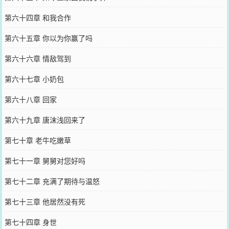
第六十四章 和我合作
第六十五章 你以为你赢了吗
第六十六章 情敌驾到
第六十七章 小奶包
第六十八章 回家
第六十九章 唐沫浅回来了
第七十章 老牛吃嫩草
第七十一章 舅舅对您好吗
第七十二章 充满了期待与温怒
第七十三章 他居然没有死
第七十四章 身世