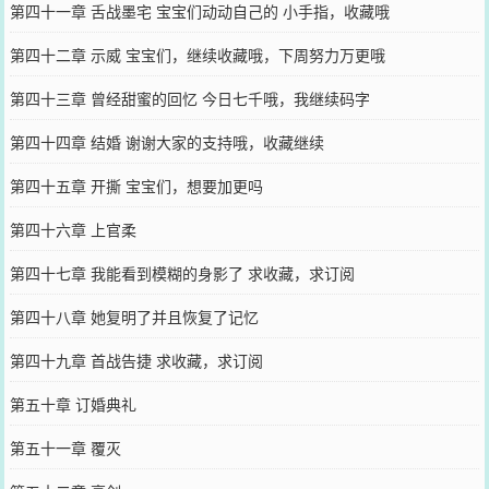
哈
第四十一章 舌战墨宅 宝宝们动动自己的 小手指，收藏哦
第四十二章 示威 宝宝们，继续收藏哦，下周努力万更哦
第四十三章 曾经甜蜜的回忆 今日七千哦，我继续码字
第四十四章 结婚 谢谢大家的支持哦，收藏继续
第四十五章 开撕 宝宝们，想要加更吗
第四十六章 上官柔
第四十七章 我能看到模糊的身影了 求收藏，求订阅
第四十八章 她复明了并且恢复了记忆
第四十九章 首战告捷 求收藏，求订阅
第五十章 订婚典礼
第五十一章 覆灭