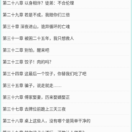
第二十八章 以身相许？徒弟：不合伦理
第二十九章 若是不成，我赔你们三倍
第三十章 深夜进山，诡异循环的亡魂
第三十一章 被困二十五年，我只想救人
第三十二章 别怕，醒来吧
第三十三章 饺子！肉的吗？
第三十四章 这最后一个饺子，你替我们吃了吧
第三十五章 骗子，说走就走……
第三十六章 傅家娶妻，历来娶嫡娶正
第三十七章 去牌位前跪上三天三夜
第三十八章 桌上这些人，没有哪个是简单干净的