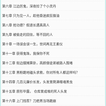
第六章 江边厉鬼，深夜捡了个小灵丹
第七章 只为见一人，趁他昏迷疯狂揩油
第八章 抢功德？假道长遇真高人
第九章 被偷走的回信，等不回的人
第十章 一场误会误一生，世间再无王素仪
第十一章 获得鬼珠，我保你不死
第十二章 街边摆摊算卦，高颜值徒弟被路人围堵
第十三章 黑粉跪地磕头求救，你对所有人都这样吗？
第十四章 几百元廉价长发，头发里爬满噬魂黑虫
第十五章 原形毕露， 仓库里成堆的死人头发
第十六章 上门找茬？刀疤男当场跪崩