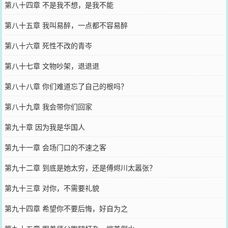
第八十四章 不是我不想，是我不能
第八十五章 我叫易醉，一点都不容易醉
第八十六章 死性不改的青岑
第八十七章 文物吵架，退退退
第八十八章 你们难道忘了自己的根吗？
第八十九章 我会带你们回家
第九十章 因为我是华国人
第九十一章 会场门口的不速之客
第九十二章 到底是她太穷，还是傅烬川太嚣张？
第九十三章 对你，不需要礼貌
第九十四章 希望你不要后悔，好自为之