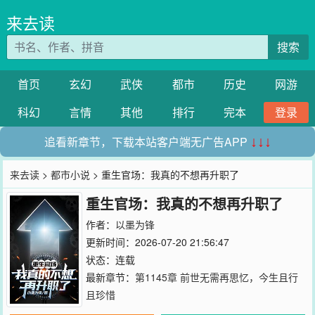
来去读
搜索
首页
玄幻
武侠
都市
历史
网游
科幻
言情
其他
排行
完本
登录
追看新章节，下载本站客户端无广告APP
↓↓↓
来去读
>
都市小说
> 重生官场：我真的不想再升职了
重生官场：我真的不想再升职了
作者：
以墨为锋
更新时间：2026-07-20 21:56:47
状态：连载
最新章节：
第1145章 前世无需再思忆，今生且行
且珍惜