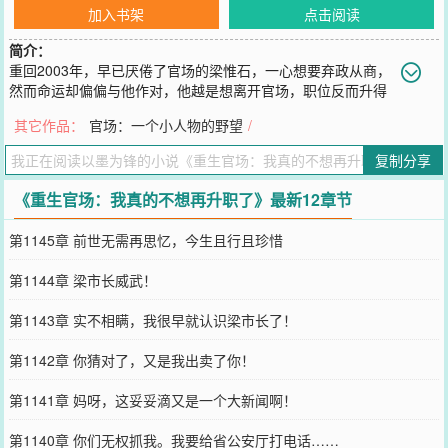
加入书架
点击阅读
简介：
重回2003年，早已厌倦了官场的梁惟石，一心想要弃政从商，
然而命运却偏偏与他作对，他越是想离开官场，职位反而升得
越快。\n从普通公务员……到主政一方的大员，一路平步青云，不知
其它作品：
官场：一个小人物的野望
/
不觉已然攀至权力的巅峰。
您要是觉得《
重生官场：我真的不想再升职了
》还不错的话请不要忘
复制分享
记向您QQ群和微博微信里的朋友推荐哦！
《重生官场：我真的不想再升职了》最新12章节
第1145章 前世无需再思忆，今生且行且珍惜
第1144章 梁市长威武！
第1143章 实不相瞒，我很早就认识梁市长了！
第1142章 你猜对了，又是我出卖了你！
第1141章 妈呀，这妥妥滴又是一个大新闻啊！
第1140章 你们无权抓我。我要给省公安厅打电话……