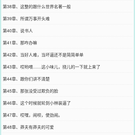
第38章、这整的跟什么世界名著一般
第39章、所谓万事开头难
第40章、说书人
第41章、那咋办嘛
第42章、当好人难，当坏逼还不是简简单单
第43章、哎哟喂……这小味儿，挠儿的一下就上来了
第44章、跟你们讲不清楚
第45章、那张没受过欺负的脸
第46章、这个时候就轮到小林装逼了
第47章、哎嘿，闹呗，使劲闹。
第48章、莽夫有莽夫的可爱