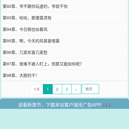
第92章、爷不跟你玩虚的，爷就干你
第93章、哈哈，那便莫须有
第94章、今日倒也似春风
第95章、啊，今天的风甚是喧嚣
第96章、几家欢喜几家愁
第97章、很难不被人盯上，但那又能如何呢？
第98章、大胆的干！
1/5
1
2
3
»
追看新章节，下载本站客户端无广告APP
↓↓↓
本站所有收录的内容均来自互联网，如有侵权我们将尽快删除。
网站地图