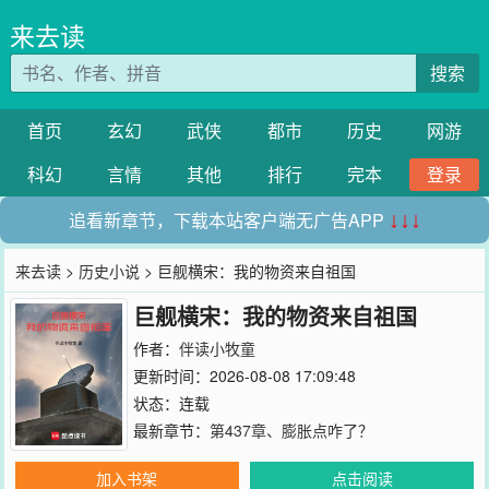
来去读
搜索
首页
玄幻
武侠
都市
历史
网游
科幻
言情
其他
排行
完本
登录
追看新章节，下载本站客户端无广告APP
↓↓↓
来去读
>
历史小说
> 巨舰横宋：我的物资来自祖国
巨舰横宋：我的物资来自祖国
作者：
伴读小牧童
更新时间：2026-08-08 17:09:48
状态：连载
最新章节：
第437章、膨胀点咋了？
加入书架
点击阅读