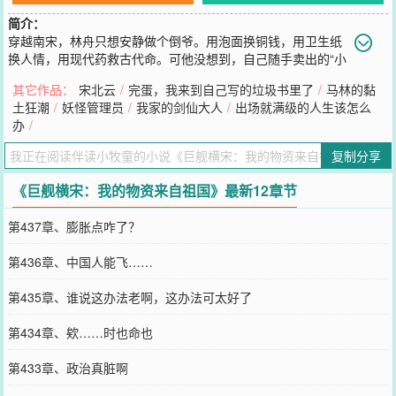
简介：
穿越南宋，林舟只想安静做个倒爷。用泡面换铜钱，用卫生纸
换人情，用现代药救古代命。可他没想到，自己随手卖出的“小
玩意儿”，竟引来皇城司的窥探。更没想到那些被他庇护的战争孤儿
其它作品：
宋北云
/
完蛋，我来到自己写的垃圾书里了
/
马林的黏
里，竟藏着岳飞的后人……当穿越者的身份暴露，当这个时代的暴力
土狂潮
/
妖怪管理员
/
我家的剑仙大人
/
出场就满级的人生该怎么
机关盯上他时林舟选择掀桌：“摊牌了，我背后有人！”
办
/
您要是觉得《
巨舰横宋：我的物资来自祖国
》还不错的话请不要忘记
向您QQ群和微博微信里的朋友推荐哦！
复制分享
《巨舰横宋：我的物资来自祖国》最新12章节
第437章、膨胀点咋了？
第436章、中国人能飞……
第435章、谁说这办法老啊，这办法可太好了
第434章、欸……时也命也
第433章、政治真脏啊