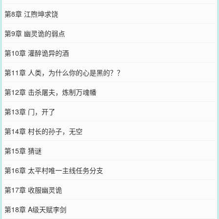
第8章 江煦坤求饶
第9章 幽灵诡的弱点
第10章 灌醉诡异的酒
第11章 人类，为什么你的心是黑的？？
第12章 击杀屠夫，炼制万魂幡
第13章 门，开了
第14章 村长的孙子，无空
第15章 猜谜
第16章 太平村唯一主线任务分支
第17章 收服幽灵诡
第18章 A级天赋李剑