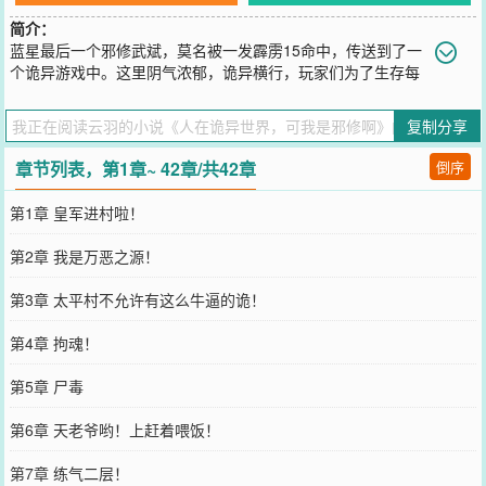
简介：
蓝星最后一个邪修武斌，莫名被一发霹雳15命中，传送到了一
个诡异游戏中。这里阴气浓郁，诡异横行，玩家们为了生存每
日都得完成诡异派发任务，但是武斌不一样，他嘴角挂着泪水，手中
拎着万魂幡！诡异暴怒：“人类，我劝你年轻人不要太嚣张！？”武
复制分享
斌：“桀桀桀，不嚣张还叫年轻人？”至尊诡异：“人类！我听说你到处
伤害我们诡异同胞，今天你必须给我一个说法，不然你今天必定在劫
章节列表，第1章~ 42章/共42章
倒序
难逃！”武斌开心点头：“好，我现在就给各位一个说法，一是请各位
移民到我的万魂幡居住，个人可以补偿你们移民补贴，二是我把各位
第1章 皇军进村啦！
打死再丢进万魂幡，但就没有补贴了，各位选吧！”
您要是觉得《
人在诡异世界，可我是邪修啊
》还不错的话请不要忘记
第2章 我是万恶之源！
向您QQ群和微博微信里的朋友推荐哦！
第3章 太平村不允许有这么牛逼的诡！
第4章 拘魂！
第5章 尸毒
第6章 天老爷哟！上赶着喂饭！
第7章 练气二层！