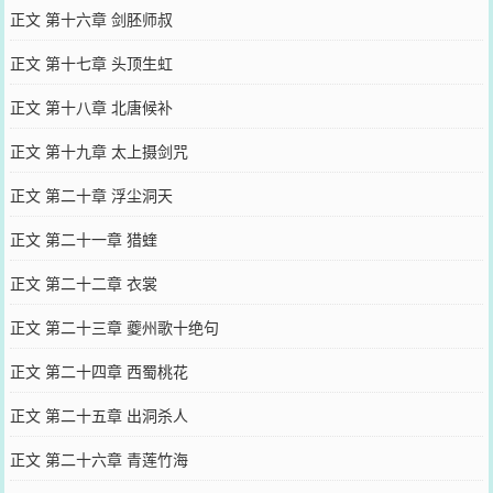
正文 第十六章 剑胚师叔
正文 第十七章 头顶生虹
正文 第十八章 北唐候补
正文 第十九章 太上摄剑咒
正文 第二十章 浮尘洞天
正文 第二十一章 猎蝰
正文 第二十二章 衣裳
正文 第二十三章 夔州歌十绝句
正文 第二十四章 西蜀桃花
正文 第二十五章 出洞杀人
正文 第二十六章 青莲竹海