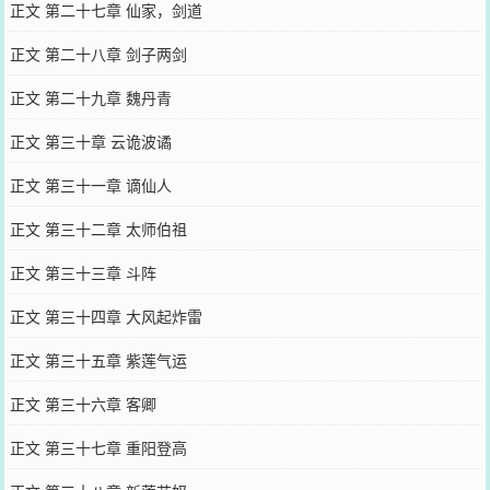
正文 第二十七章 仙家，剑道
正文 第二十八章 剑子两剑
正文 第二十九章 魏丹青
正文 第三十章 云诡波谲
正文 第三十一章 谪仙人
正文 第三十二章 太师伯祖
正文 第三十三章 斗阵
正文 第三十四章 大风起炸雷
正文 第三十五章 紫莲气运
正文 第三十六章 客卿
正文 第三十七章 重阳登高