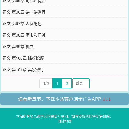
正文 第95章 司礼监提督
正文 第96章 讲一讲道理
正文 第97章 人间绝色
正文 第98章 晒书和门神
正文 第99章 狐穴
正文 第100章 降妖除魔
正文 第101章 兵家修行
1/2
1
2
追看新章节，下载本站客户端无广告APP
↓↓↓
本站所有收录的内容均来自互联网，如有侵权我们将尽快删除。
网站地图