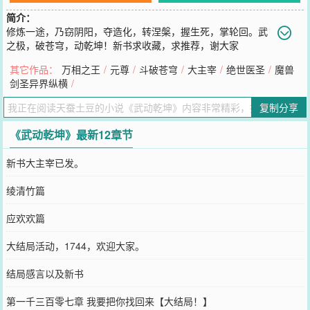
简介：
修炼一途，乃窃阴阳，夺造化，转涅槃，握生死，掌轮回。武
之极，破苍穹，动乾坤！新书求收藏，求推荐，谢大家
O(∩_∩)O~阅读地址：http://www.4xiaoshuo.com/0/1/index.html
其它作品：
万相之王
/
元尊
/
斗破苍穹
/
大主宰
/
绝世医圣
/
魔兽
您要是觉得《
武动乾坤
》还不错的话请不要忘记向您QQ群和微博微信
剑圣异界纵横
/
里的朋友推荐哦！
复制分享
《武动乾坤》最新12章节
新书大主宰已发。
绫清竹篇
应欢欢篇
大结局活动，1744，欢迎大家。
结局感言以及新书
第一千三百零七章 我要把你找回来【大结局！】