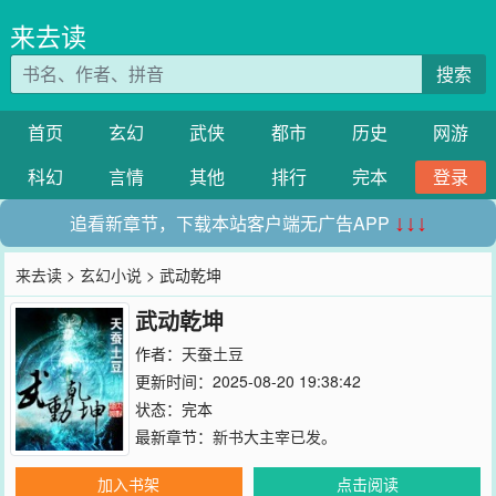
来去读
搜索
首页
玄幻
武侠
都市
历史
网游
科幻
言情
其他
排行
完本
登录
追看新章节，下载本站客户端无广告APP
↓↓↓
来去读
>
玄幻小说
> 武动乾坤
武动乾坤
作者：
天蚕土豆
更新时间：2025-08-20 19:38:42
状态：完本
最新章节：
新书大主宰已发。
加入书架
点击阅读